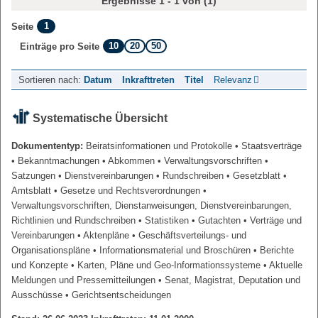
Ergebnisse 1 - 1 von (1)
1
Seite
10
20
50
Einträge pro Seite
Sortieren nach:
Datum
Inkrafttreten
Titel
Relevanz
Systematische Übersicht
Dokumententyp:
Beiratsinformationen und Protokolle
• Staatsverträge
• Bekanntmachungen
• Abkommen
• Verwaltungsvorschriften
•
Satzungen
• Dienstvereinbarungen
• Rundschreiben
• Gesetzblatt
•
Amtsblatt
• Gesetze und Rechtsverordnungen
•
Verwaltungsvorschriften, Dienstanweisungen, Dienstvereinbarungen,
Richtlinien und Rundschreiben
• Statistiken
• Gutachten
• Verträge und
Vereinbarungen
• Aktenpläne
• Geschäftsverteilungs- und
Organisationspläne
• Informationsmaterial und Broschüren
• Berichte
und Konzepte
• Karten, Pläne und Geo-Informationssysteme
• Aktuelle
Meldungen und Pressemitteilungen
• Senat, Magistrat, Deputation und
Ausschüsse
• Gerichtsentscheidungen