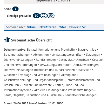
Ergebnisse 1 - 1 von (1)
1
Seite
10
20
50
Einträge pro Seite
Sortieren nach:
Datum
Inkrafttreten
Titel
Relevanz
Systematische Übersicht
Dokumententyp:
Beiratsinformationen und Protokolle
• Staatsverträge
•
Bekanntmachungen
• Abkommen
• Verwaltungsvorschriften
• Satzungen
•
Dienstvereinbarungen
• Rundschreiben
• Gesetzblatt
• Amtsblatt
• Gesetze
und Rechtsverordnungen
• Verwaltungsvorschriften, Dienstanweisungen,
Dienstvereinbarungen, Richtlinien und Rundschreiben
• Statistiken
•
Gutachten
• Verträge und Vereinbarungen
• Aktenpläne
•
Geschäftsverteilungs- und Organisationspläne
• Informationsmaterial und
Broschüren
• Berichte und Konzepte
• Karten, Pläne und Geo-
Informationssysteme
• Aktuelle Meldungen und Pressemitteilungen
•
Senat, Magistrat, Deputation und Ausschüsse
• Gerichtsentscheidungen
Stand: 26.06.2023 Inkrafttreten: 11.01.2000