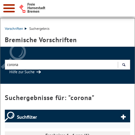
Vorschriften
Suchergebnis
Bremische Vorschriften
Hilfe zur Suche
Suchen
Suchergebnisse für: "
corona
"
Suchfilter