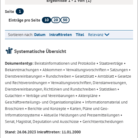
Ergebnisse 1 - 1 von (1)
1
Seite
10
20
50
Einträge pro Seite
Sortieren nach:
Datum
Inkrafttreten
Titel
Relevanz
Systematische Übersicht
Dokumententyp:
Beiratsinformationen und Protokolle
• Staatsverträge
•
Bekanntmachungen
• Abkommen
• Verwaltungsvorschriften
• Satzungen
•
Dienstvereinbarungen
• Rundschreiben
• Gesetzblatt
• Amtsblatt
• Gesetze
und Rechtsverordnungen
• Verwaltungsvorschriften, Dienstanweisungen,
Dienstvereinbarungen, Richtlinien und Rundschreiben
• Statistiken
•
Gutachten
• Verträge und Vereinbarungen
• Aktenpläne
•
Geschäftsverteilungs- und Organisationspläne
• Informationsmaterial und
Broschüren
• Berichte und Konzepte
• Karten, Pläne und Geo-
Informationssysteme
• Aktuelle Meldungen und Pressemitteilungen
•
Senat, Magistrat, Deputation und Ausschüsse
• Gerichtsentscheidungen
Stand: 26.06.2023 Inkrafttreten: 11.01.2000