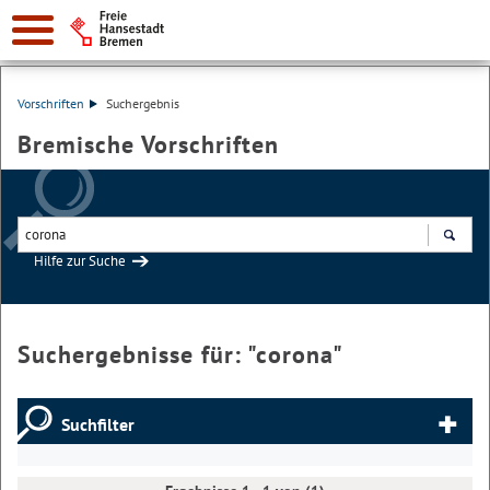
Vorschriften
Suchergebnis
Bremische Vorschriften
Hilfe zur Suche
Suchen
Suchergebnisse für: "
corona
"
Suchfilter