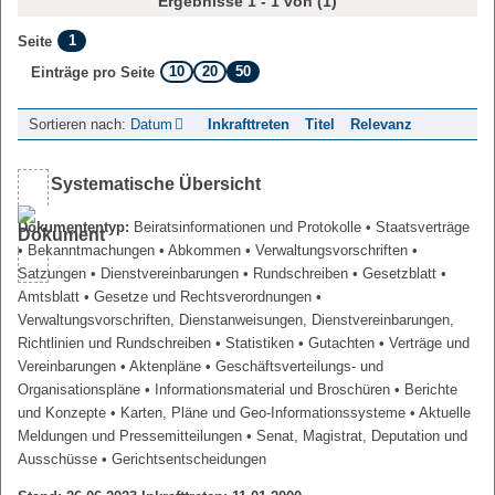
Ergebnisse 1 - 1 von (1)
1
Seite
10
20
50
Einträge pro Seite
Sortieren nach:
Datum
Inkrafttreten
Titel
Relevanz
Systematische Übersicht
Dokumententyp:
Beiratsinformationen und Protokolle
• Staatsverträge
• Bekanntmachungen
• Abkommen
• Verwaltungsvorschriften
•
Satzungen
• Dienstvereinbarungen
• Rundschreiben
• Gesetzblatt
•
Amtsblatt
• Gesetze und Rechtsverordnungen
•
Verwaltungsvorschriften, Dienstanweisungen, Dienstvereinbarungen,
Richtlinien und Rundschreiben
• Statistiken
• Gutachten
• Verträge und
Vereinbarungen
• Aktenpläne
• Geschäftsverteilungs- und
Organisationspläne
• Informationsmaterial und Broschüren
• Berichte
und Konzepte
• Karten, Pläne und Geo-Informationssysteme
• Aktuelle
Meldungen und Pressemitteilungen
• Senat, Magistrat, Deputation und
Ausschüsse
• Gerichtsentscheidungen