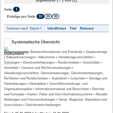
Ergebnisse 1 - 1 von (1)
1
Seite
10
20
50
Einträge pro Seite
Sortieren nach:
Datum
Inkrafttreten
Titel
Relevanz
Systematische Übersicht
Dokumententyp:
Beiratsinformationen und Protokolle
• Staatsverträge
• Bekanntmachungen
• Abkommen
• Verwaltungsvorschriften
•
Satzungen
• Dienstvereinbarungen
• Rundschreiben
• Gesetzblatt
•
Amtsblatt
• Gesetze und Rechtsverordnungen
•
Verwaltungsvorschriften, Dienstanweisungen, Dienstvereinbarungen,
Richtlinien und Rundschreiben
• Statistiken
• Gutachten
• Verträge und
Vereinbarungen
• Aktenpläne
• Geschäftsverteilungs- und
Organisationspläne
• Informationsmaterial und Broschüren
• Berichte
und Konzepte
• Karten, Pläne und Geo-Informationssysteme
• Aktuelle
Meldungen und Pressemitteilungen
• Senat, Magistrat, Deputation und
Ausschüsse
• Gerichtsentscheidungen