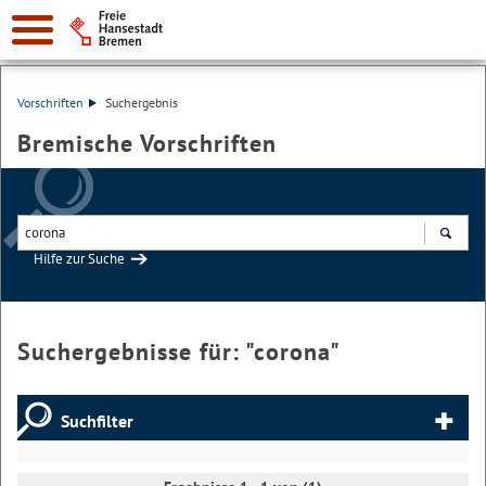
Vorschriften
Suchergebnis
Bremische Vorschriften
Hilfe zur Suche
Suchen
Suchergebnisse für: "
corona
"
Suchfilter