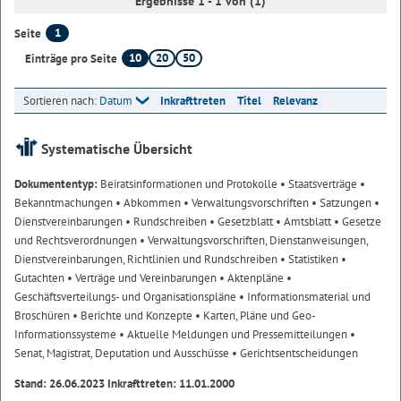
Ergebnisse 1 - 1 von (1)
1
Seite
10
20
50
Einträge pro Seite
Sortieren nach:
Datum
Inkrafttreten
Titel
Relevanz
Systematische Übersicht
Dokumententyp:
Beiratsinformationen und Protokolle
• Staatsverträge
•
Bekanntmachungen
• Abkommen
• Verwaltungsvorschriften
• Satzungen
•
Dienstvereinbarungen
• Rundschreiben
• Gesetzblatt
• Amtsblatt
• Gesetze
und Rechtsverordnungen
• Verwaltungsvorschriften, Dienstanweisungen,
Dienstvereinbarungen, Richtlinien und Rundschreiben
• Statistiken
•
Gutachten
• Verträge und Vereinbarungen
• Aktenpläne
•
Geschäftsverteilungs- und Organisationspläne
• Informationsmaterial und
Broschüren
• Berichte und Konzepte
• Karten, Pläne und Geo-
Informationssysteme
• Aktuelle Meldungen und Pressemitteilungen
•
Senat, Magistrat, Deputation und Ausschüsse
• Gerichtsentscheidungen
Stand: 26.06.2023 Inkrafttreten: 11.01.2000