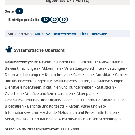
Ergebnisse 1 - 1 von (1)
1
Seite
10
20
50
Einträge pro Seite
Sortieren nach:
Datum
Inkrafttreten
Titel
Relevanz
Systematische Übersicht
Dokumententyp:
Beiratsinformationen und Protokolle
• Staatsverträge
•
Bekanntmachungen
• Abkommen
• Verwaltungsvorschriften
• Satzungen
•
Dienstvereinbarungen
• Rundschreiben
• Gesetzblatt
• Amtsblatt
• Gesetze
und Rechtsverordnungen
• Verwaltungsvorschriften, Dienstanweisungen,
Dienstvereinbarungen, Richtlinien und Rundschreiben
• Statistiken
•
Gutachten
• Verträge und Vereinbarungen
• Aktenpläne
•
Geschäftsverteilungs- und Organisationspläne
• Informationsmaterial und
Broschüren
• Berichte und Konzepte
• Karten, Pläne und Geo-
Informationssysteme
• Aktuelle Meldungen und Pressemitteilungen
•
Senat, Magistrat, Deputation und Ausschüsse
• Gerichtsentscheidungen
Stand: 26.06.2023 Inkrafttreten: 11.01.2000