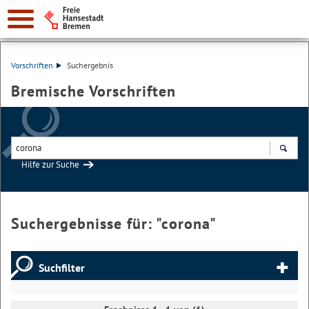
Vorschriften
Suchergebnis
Bremische Vorschriften
Hilfe zur Suche
Suchen
Suchergebnisse für: "
corona
"
Suchfilter