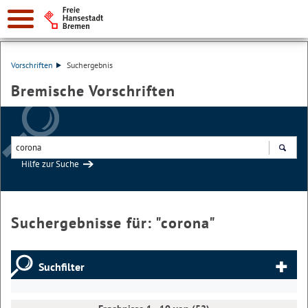
Vorschriften
Suchergebnis
Bremische Vorschriften
Hilfe zur Suche
Suchen
Suchergebnisse für: "
corona
"
Suchfilter