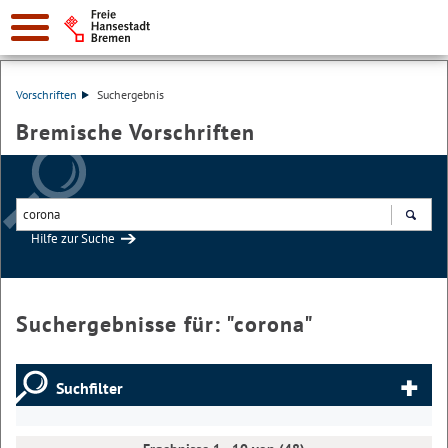
Vorschriften
Suchergebnis
Bremische Vorschriften
Hilfe zur Suche
Suchen
Suchergebnisse für: "
corona
"
Suchfilter