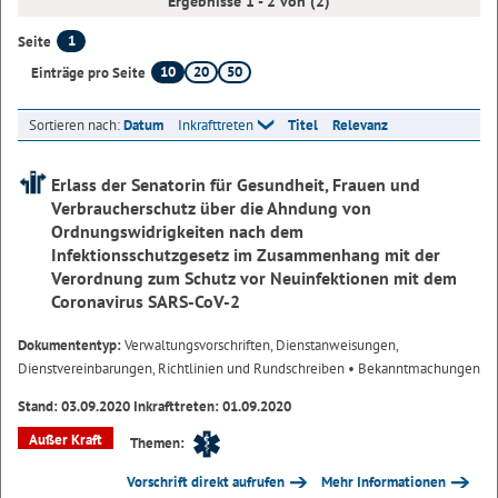
Ergebnisse 1 - 2 von (2)
1
Seite
10
20
50
Einträge pro Seite
Sortieren nach:
Datum
Inkrafttreten
Titel
Relevanz
Erlass der Senatorin für Gesundheit, Frauen und
Verbraucherschutz über die Ahndung von
Ordnungswidrigkeiten nach dem
Infektionsschutzgesetz im Zusammenhang mit der
Verordnung zum Schutz vor Neuinfektionen mit dem
Coronavirus SARS-CoV-2
Dokumententyp:
Verwaltungsvorschriften, Dienstanweisungen,
Dienstvereinbarungen, Richtlinien und Rundschreiben
• Bekanntmachungen
Stand: 03.09.2020 Inkrafttreten: 01.09.2020
Außer Kraft
Themen:
Vorschrift direkt aufrufen
Mehr Informationen