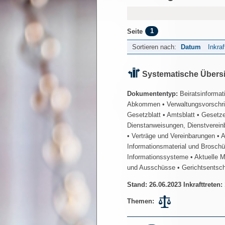
1
Seite
Sortieren nach:
Datum
Inkraf
Systematische Übers
Dokumententyp:
Beiratsinformat
Abkommen
• Verwaltungsvorschr
Gesetzblatt
• Amtsblatt
• Gesetz
Dienstanweisungen, Dienstverein
• Verträge und Vereinbarungen
• 
Informationsmaterial und Brosch
Informationssysteme
• Aktuelle 
und Ausschüsse
• Gerichtsentsc
Stand: 26.06.2023 Inkrafttreten:
Themen: