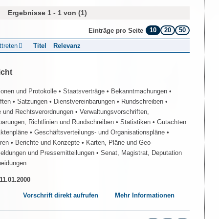
Ergebnisse 1 - 1 von (1)
10
20
50
Einträge pro Seite
ttreten
Titel
Relevanz
icht
ionen und Protokolle
• Staatsverträge
• Bekanntmachungen
•
iften
• Satzungen
• Dienstvereinbarungen
• Rundschreiben
•
e und Rechtsverordnungen
• Verwaltungsvorschriften,
barungen, Richtlinien und Rundschreiben
• Statistiken
• Gutachten
Aktenpläne
• Geschäftsverteilungs- und Organisationspläne
•
üren
• Berichte und Konzepte
• Karten, Pläne und Geo-
Meldungen und Pressemitteilungen
• Senat, Magistrat, Deputation
heidungen
 11.01.2000
Vorschrift direkt aufrufen
Mehr Informationen