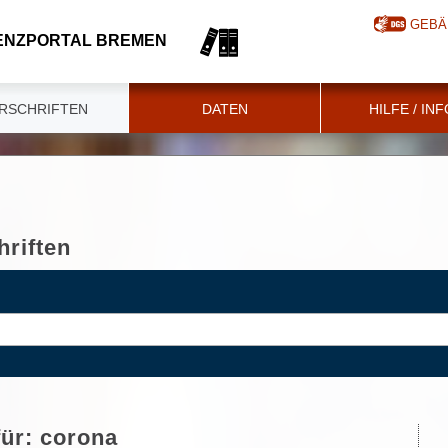
GEBÄ
ENZPORTAL BREMEN
RSCHRIFTEN
DATEN
HILFE / IN
riften
für:
corona