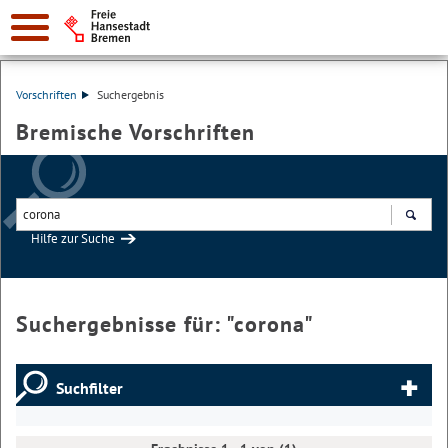
Vorschriften
Suchergebnis
Bremische Vorschriften
Hilfe zur Suche
Suchen
Suchergebnisse für: "
corona
"
Suchfilter