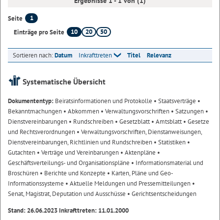
Ergebnisse 1 - 1 von (1)
1
Seite
10
20
50
Einträge pro Seite
Sortieren nach:
Datum
Inkrafttreten
Titel
Relevanz
Systematische Übersicht
Dokumententyp:
Beiratsinformationen und Protokolle
• Staatsverträge
•
Bekanntmachungen
• Abkommen
• Verwaltungsvorschriften
• Satzungen
•
Dienstvereinbarungen
• Rundschreiben
• Gesetzblatt
• Amtsblatt
• Gesetze
und Rechtsverordnungen
• Verwaltungsvorschriften, Dienstanweisungen,
Dienstvereinbarungen, Richtlinien und Rundschreiben
• Statistiken
•
Gutachten
• Verträge und Vereinbarungen
• Aktenpläne
•
Geschäftsverteilungs- und Organisationspläne
• Informationsmaterial und
Broschüren
• Berichte und Konzepte
• Karten, Pläne und Geo-
Informationssysteme
• Aktuelle Meldungen und Pressemitteilungen
•
Senat, Magistrat, Deputation und Ausschüsse
• Gerichtsentscheidungen
Stand: 26.06.2023 Inkrafttreten: 11.01.2000