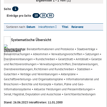
Ergebnisse 1 - 1 von (1)
1
Seite
10
20
50
Einträge pro Seite
Sortieren nach:
Datum
Inkrafttreten
Titel
Relevanz
Systematische Übersicht
Dokumententyp:
Beiratsinformationen und Protokolle
• Staatsverträge
•
Bekanntmachungen
• Abkommen
• Verwaltungsvorschriften
• Satzungen
•
Dienstvereinbarungen
• Rundschreiben
• Gesetzblatt
• Amtsblatt
• Gesetze
und Rechtsverordnungen
• Verwaltungsvorschriften, Dienstanweisungen,
Dienstvereinbarungen, Richtlinien und Rundschreiben
• Statistiken
•
Gutachten
• Verträge und Vereinbarungen
• Aktenpläne
•
Geschäftsverteilungs- und Organisationspläne
• Informationsmaterial und
Broschüren
• Berichte und Konzepte
• Karten, Pläne und Geo-
Informationssysteme
• Aktuelle Meldungen und Pressemitteilungen
•
Senat, Magistrat, Deputation und Ausschüsse
• Gerichtsentscheidungen
Stand: 26.06.2023 Inkrafttreten: 11.01.2000