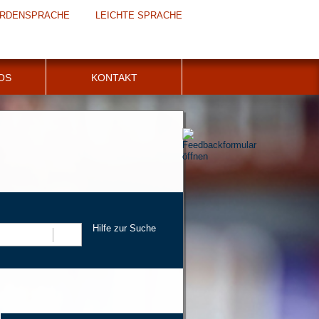
RDENSPRACHE
LEICHTE SPRACHE
FOS
KONTAKT
Hilfe zur Suche
Suchen