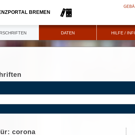
GEBÄ
ENZPORTAL BREMEN
RSCHRIFTEN
DATEN
HILFE / IN
riften
für:
corona