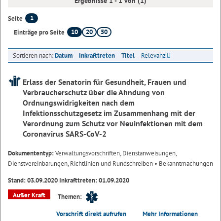
Ergebnisse 1 - 1 von (1)
1
Seite
10
20
50
Einträge pro Seite
Sortieren nach:
Datum
Inkrafttreten
Titel
Relevanz
Erlass der Senatorin für Gesundheit, Frauen und
Verbraucherschutz über die Ahndung von
Ordnungswidrigkeiten nach dem
Infektionsschutzgesetz im Zusammenhang mit der
Verordnung zum Schutz vor Neuinfektionen mit dem
Coronavirus SARS-CoV-2
Dokumententyp:
Verwaltungsvorschriften, Dienstanweisungen,
Dienstvereinbarungen, Richtlinien und Rundschreiben
• Bekanntmachungen
Stand: 03.09.2020 Inkrafttreten: 01.09.2020
Außer Kraft
Themen:
Vorschrift direkt aufrufen
Mehr Informationen