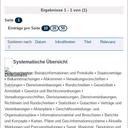
Ergebnisse 1 - 1 von (1)
1
Seite
10
20
50
Einträge pro Seite
Sortieren nach:
Datum
Inkrafttreten
Titel
Relevanz
Systematische Übersicht
Dokumententyp:
Beiratsinformationen und Protokolle
• Staatsverträge
• Bekanntmachungen
• Abkommen
• Verwaltungsvorschriften
•
Satzungen
• Dienstvereinbarungen
• Rundschreiben
• Gesetzblatt
•
Amtsblatt
• Gesetze und Rechtsverordnungen
•
Verwaltungsvorschriften, Dienstanweisungen, Dienstvereinbarungen,
Richtlinien und Rundschreiben
• Statistiken
• Gutachten
• Verträge und
Vereinbarungen
• Aktenpläne
• Geschäftsverteilungs- und
Organisationspläne
• Informationsmaterial und Broschüren
• Berichte
und Konzepte
• Karten, Pläne und Geo-Informationssysteme
• Aktuelle
Meldungen und Pressemitteilungen
• Senat, Magistrat, Deputation und