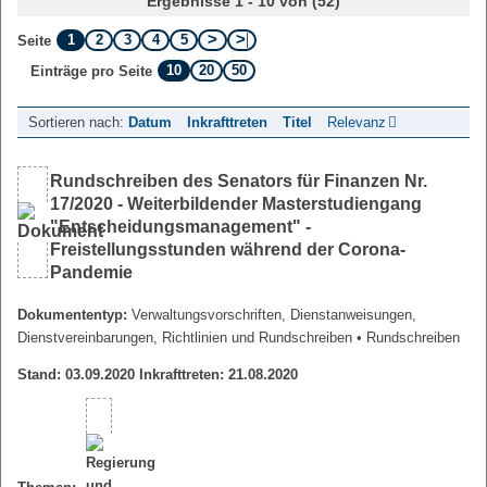
Ergebnisse 1 - 10 von (52)
1
2
3
4
5
Seite
10
20
50
Einträge pro Seite
Sortieren nach:
Datum
Inkrafttreten
Titel
Relevanz
Rundschreiben des Senators für Finanzen Nr.
17/2020 - Weiterbildender Masterstudiengang
"Entscheidungsmanagement" -
Freistellungsstunden während der Corona-
Pandemie
Dokumententyp:
Verwaltungsvorschriften, Dienstanweisungen,
Dienstvereinbarungen, Richtlinien und Rundschreiben
• Rundschreiben
Stand: 03.09.2020 Inkrafttreten: 21.08.2020