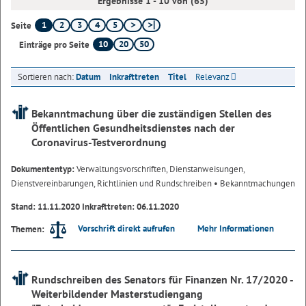
Ergebnisse 1 - 10 von (65)
1
2
3
4
5
Seite
10
20
50
Einträge pro Seite
Sortieren nach:
Datum
Inkrafttreten
Titel
Relevanz
Bekanntmachung über die zuständigen Stellen des
Öffentlichen Gesundheitsdienstes nach der
Coronavirus-Testverordnung
Dokumententyp:
Verwaltungsvorschriften, Dienstanweisungen,
Dienstvereinbarungen, Richtlinien und Rundschreiben
• Bekanntmachungen
Stand: 11.11.2020 Inkrafttreten: 06.11.2020
Vorschrift direkt aufrufen
Mehr Informationen
Themen:
Rundschreiben des Senators für Finanzen Nr. 17/2020 -
Weiterbildender Masterstudiengang