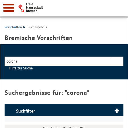
Vorschriften
Suchergebnis
Bremische Vorschriften
Hilfe zur Suche
Suchen
Suchergebnisse für: "
corona
"
Suchfilter