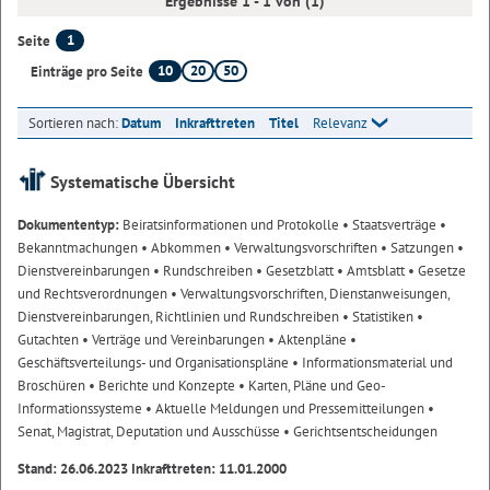
Ergebnisse 1 - 1 von (1)
1
Seite
10
20
50
Einträge pro Seite
Sortieren nach:
Datum
Inkrafttreten
Titel
Relevanz
Systematische Übersicht
Dokumententyp:
Beiratsinformationen und Protokolle
• Staatsverträge
•
Bekanntmachungen
• Abkommen
• Verwaltungsvorschriften
• Satzungen
•
Dienstvereinbarungen
• Rundschreiben
• Gesetzblatt
• Amtsblatt
• Gesetze
und Rechtsverordnungen
• Verwaltungsvorschriften, Dienstanweisungen,
Dienstvereinbarungen, Richtlinien und Rundschreiben
• Statistiken
•
Gutachten
• Verträge und Vereinbarungen
• Aktenpläne
•
Geschäftsverteilungs- und Organisationspläne
• Informationsmaterial und
Broschüren
• Berichte und Konzepte
• Karten, Pläne und Geo-
Informationssysteme
• Aktuelle Meldungen und Pressemitteilungen
•
Senat, Magistrat, Deputation und Ausschüsse
• Gerichtsentscheidungen
Stand: 26.06.2023 Inkrafttreten: 11.01.2000