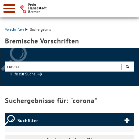
Vorschriften
Suchergebnis
Bremische Vorschriften
Hilfe zur Suche
Suchen
Suchergebnisse für: "
corona
"
Suchfilter