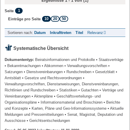
Ergebnisse 1 - 1 von (1)
1
Seite
10
20
50
Einträge pro Seite
Sortieren nach:
Datum
Inkrafttreten
Titel
Relevanz
Systematische Übersicht
Dokumententyp:
Beiratsinformationen und Protokolle
• Staatsverträge
• Bekanntmachungen
• Abkommen
• Verwaltungsvorschriften
•
Satzungen
• Dienstvereinbarungen
• Rundschreiben
• Gesetzblatt
•
Amtsblatt
• Gesetze und Rechtsverordnungen
•
Verwaltungsvorschriften, Dienstanweisungen, Dienstvereinbarungen,
Richtlinien und Rundschreiben
• Statistiken
• Gutachten
• Verträge und
Vereinbarungen
• Aktenpläne
• Geschäftsverteilungs- und
Organisationspläne
• Informationsmaterial und Broschüren
• Berichte
und Konzepte
• Karten, Pläne und Geo-Informationssysteme
• Aktuelle
Meldungen und Pressemitteilungen
• Senat, Magistrat, Deputation und
Ausschüsse
• Gerichtsentscheidungen