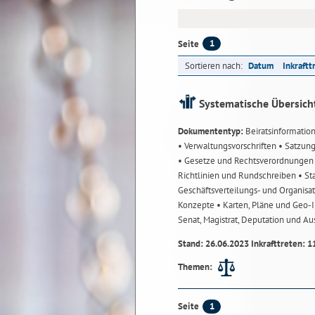
1
Seite
Sortieren nach:
Datum
Inkraftt
Systematische Übersich
Dokumententyp:
Beiratsinformatio
• Verwaltungsvorschriften
• Satzun
• Gesetze und Rechtsverordnunge
Richtlinien und Rundschreiben
• St
Geschäftsverteilungs- und Organisa
Konzepte
• Karten, Pläne und Geo
Senat, Magistrat, Deputation und A
Stand: 26.06.2023 Inkrafttreten: 1
Themen:
1
Seite