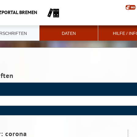
ZPORTAL BREMEN
RSCHRIFTEN
DATEN
HILFE / IN
iften
r:
corona