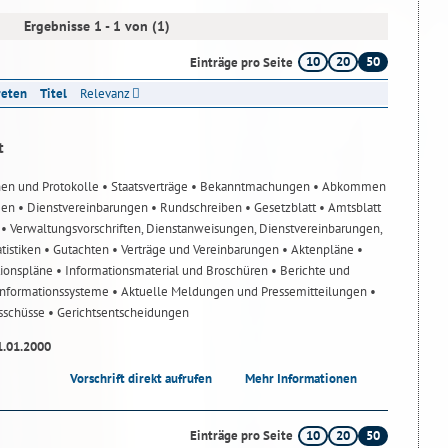
Ergebnisse 1 - 1 von (1)
10
20
50
Einträge pro Seite
reten
Titel
Relevanz
t
nen und Protokolle
• Staatsverträge
• Bekanntmachungen
• Abkommen
gen
• Dienstvereinbarungen
• Rundschreiben
• Gesetzblatt
• Amtsblatt
n
• Verwaltungsvorschriften, Dienstanweisungen, Dienstvereinbarungen,
atistiken
• Gutachten
• Verträge und Vereinbarungen
• Aktenpläne
•
tionspläne
• Informationsmaterial und Broschüren
• Berichte und
-Informationssysteme
• Aktuelle Meldungen und Pressemitteilungen
•
usschüsse
• Gerichtsentscheidungen
1.01.2000
Vorschrift direkt aufrufen
Mehr Informationen
10
20
50
Einträge pro Seite