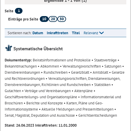
Ergebnisse 1 - 1 von (1)
1
Seite
10
20
50
Einträge pro Seite
Sortieren nach:
Datum
Inkrafttreten
Titel
Relevanz
Systematische Übersicht
Dokumententyp:
Beiratsinformationen und Protokolle
• Staatsverträge
•
Bekanntmachungen
• Abkommen
• Verwaltungsvorschriften
• Satzungen
•
Dienstvereinbarungen
• Rundschreiben
• Gesetzblatt
• Amtsblatt
• Gesetze
und Rechtsverordnungen
• Verwaltungsvorschriften, Dienstanweisungen,
Dienstvereinbarungen, Richtlinien und Rundschreiben
• Statistiken
•
Gutachten
• Verträge und Vereinbarungen
• Aktenpläne
•
Geschäftsverteilungs- und Organisationspläne
• Informationsmaterial und
Broschüren
• Berichte und Konzepte
• Karten, Pläne und Geo-
Informationssysteme
• Aktuelle Meldungen und Pressemitteilungen
•
Senat, Magistrat, Deputation und Ausschüsse
• Gerichtsentscheidungen
Stand: 26.06.2023 Inkrafttreten: 11.01.2000