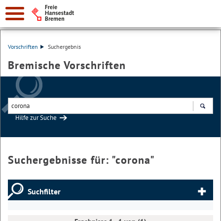
Vorschriften
Suchergebnis
Bremische Vorschriften
Hilfe zur Suche
Suchen
Suchergebnisse für: "
corona
"
Suchfilter