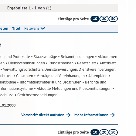
Ergebnisse 1 - 1 von (1)
10
20
50
Einträge pro Seite
reten
Titel
Relevanz
t
nen und Protokolle
• Staatsverträge
• Bekanntmachungen
• Abkommen
gen
• Dienstvereinbarungen
• Rundschreiben
• Gesetzblatt
• Amtsblatt
n
• Verwaltungsvorschriften, Dienstanweisungen, Dienstvereinbarungen,
atistiken
• Gutachten
• Verträge und Vereinbarungen
• Aktenpläne
•
tionspläne
• Informationsmaterial und Broschüren
• Berichte und
-Informationssysteme
• Aktuelle Meldungen und Pressemitteilungen
•
usschüsse
• Gerichtsentscheidungen
1.01.2000
Vorschrift direkt aufrufen
Mehr Informationen
10
20
50
Einträge pro Seite