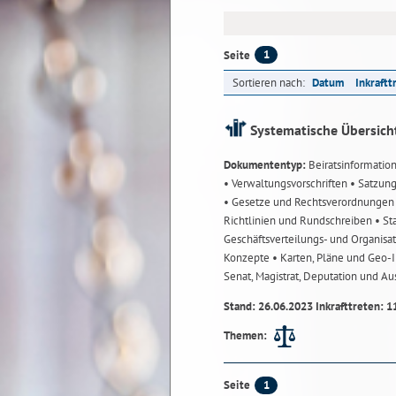
1
Seite
Sortieren nach:
Datum
Inkraftt
Systematische Übersich
Dokumententyp:
Beiratsinformatio
• Verwaltungsvorschriften
• Satzun
• Gesetze und Rechtsverordnunge
Richtlinien und Rundschreiben
• St
Geschäftsverteilungs- und Organisa
Konzepte
• Karten, Pläne und Geo
Senat, Magistrat, Deputation und A
Stand: 26.06.2023 Inkrafttreten: 1
Themen:
1
Seite