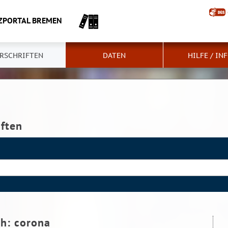
ZPORTAL BREMEN
RSCHRIFTEN
DATEN
HILFE / IN
iften
ch:
corona