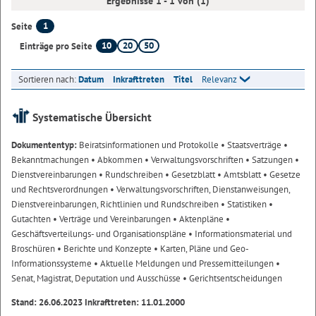
Ergebnisse 1 - 1 von (1)
1
Seite
10
20
50
Einträge pro Seite
Sortieren nach:
Datum
Inkrafttreten
Titel
Relevanz
Systematische Übersicht
Dokumententyp:
Beiratsinformationen und Protokolle
• Staatsverträge
•
Bekanntmachungen
• Abkommen
• Verwaltungsvorschriften
• Satzungen
•
Dienstvereinbarungen
• Rundschreiben
• Gesetzblatt
• Amtsblatt
• Gesetze
und Rechtsverordnungen
• Verwaltungsvorschriften, Dienstanweisungen,
Dienstvereinbarungen, Richtlinien und Rundschreiben
• Statistiken
•
Gutachten
• Verträge und Vereinbarungen
• Aktenpläne
•
Geschäftsverteilungs- und Organisationspläne
• Informationsmaterial und
Broschüren
• Berichte und Konzepte
• Karten, Pläne und Geo-
Informationssysteme
• Aktuelle Meldungen und Pressemitteilungen
•
Senat, Magistrat, Deputation und Ausschüsse
• Gerichtsentscheidungen
Stand: 26.06.2023 Inkrafttreten: 11.01.2000