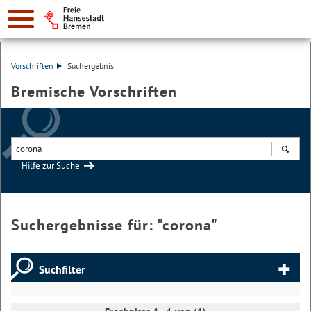
Vorschriften
Suchergebnis
Bremische Vorschriften
Hilfe zur Suche
Suchen
Suchergebnisse für: "
corona
"
Suchfilter