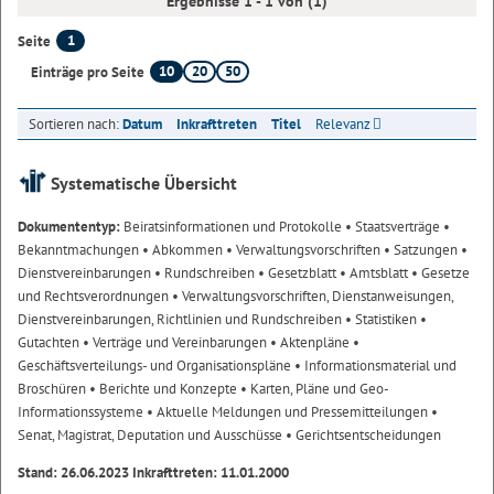
Ergebnisse 1 - 1 von (1)
1
Seite
10
20
50
Einträge pro Seite
Sortieren nach:
Datum
Inkrafttreten
Titel
Relevanz
Systematische Übersicht
Dokumententyp:
Beiratsinformationen und Protokolle
• Staatsverträge
•
Bekanntmachungen
• Abkommen
• Verwaltungsvorschriften
• Satzungen
•
Dienstvereinbarungen
• Rundschreiben
• Gesetzblatt
• Amtsblatt
• Gesetze
und Rechtsverordnungen
• Verwaltungsvorschriften, Dienstanweisungen,
Dienstvereinbarungen, Richtlinien und Rundschreiben
• Statistiken
•
Gutachten
• Verträge und Vereinbarungen
• Aktenpläne
•
Geschäftsverteilungs- und Organisationspläne
• Informationsmaterial und
Broschüren
• Berichte und Konzepte
• Karten, Pläne und Geo-
Informationssysteme
• Aktuelle Meldungen und Pressemitteilungen
•
Senat, Magistrat, Deputation und Ausschüsse
• Gerichtsentscheidungen
Stand: 26.06.2023 Inkrafttreten: 11.01.2000