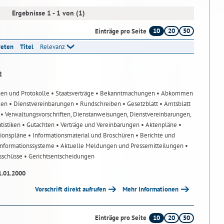
Ergebnisse 1 - 1 von (1)
10
20
50
Einträge pro Seite
reten
Titel
Relevanz
t
nen und Protokolle
• Staatsverträge
• Bekanntmachungen
• Abkommen
gen
• Dienstvereinbarungen
• Rundschreiben
• Gesetzblatt
• Amtsblatt
n
• Verwaltungsvorschriften, Dienstanweisungen, Dienstvereinbarungen,
atistiken
• Gutachten
• Verträge und Vereinbarungen
• Aktenpläne
•
tionspläne
• Informationsmaterial und Broschüren
• Berichte und
-Informationssysteme
• Aktuelle Meldungen und Pressemitteilungen
•
usschüsse
• Gerichtsentscheidungen
1.01.2000
Vorschrift direkt aufrufen
Mehr Informationen
10
20
50
Einträge pro Seite