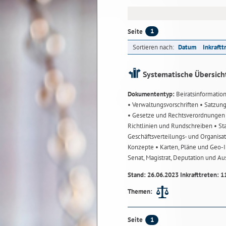
1
Seite
Sortieren nach:
Datum
Inkraftt
Systematische Übersich
Dokumententyp:
Beiratsinformatio
• Verwaltungsvorschriften
• Satzun
• Gesetze und Rechtsverordnunge
Richtlinien und Rundschreiben
• St
Geschäftsverteilungs- und Organisa
Konzepte
• Karten, Pläne und Geo
Senat, Magistrat, Deputation und A
Stand: 26.06.2023 Inkrafttreten: 1
Themen:
1
Seite