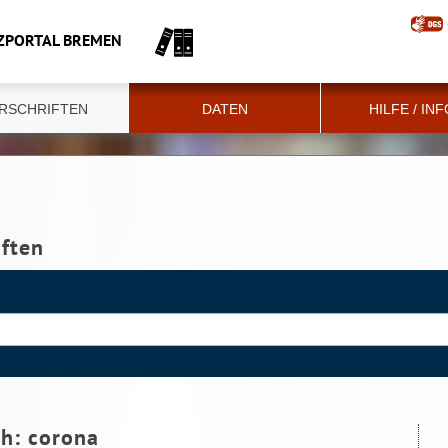
ZPORTAL BREMEN
RSCHRIFTEN
DATEN
HILFE / IN
iften
ch:
corona