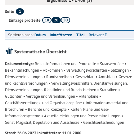
Ergebnisse 1 - 1 von (1)
1
Seite
10
20
50
Einträge pro Seite
Sortieren nach:
Datum
Inkrafttreten
Titel
Relevanz
Systematische Übersicht
Dokumententyp:
Beiratsinformationen und Protokolle
• Staatsverträge
•
Bekanntmachungen
• Abkommen
• Verwaltungsvorschriften
• Satzungen
•
Dienstvereinbarungen
• Rundschreiben
• Gesetzblatt
• Amtsblatt
• Gesetze
und Rechtsverordnungen
• Verwaltungsvorschriften, Dienstanweisungen,
Dienstvereinbarungen, Richtlinien und Rundschreiben
• Statistiken
•
Gutachten
• Verträge und Vereinbarungen
• Aktenpläne
•
Geschäftsverteilungs- und Organisationspläne
• Informationsmaterial und
Broschüren
• Berichte und Konzepte
• Karten, Pläne und Geo-
Informationssysteme
• Aktuelle Meldungen und Pressemitteilungen
•
Senat, Magistrat, Deputation und Ausschüsse
• Gerichtsentscheidungen
Stand: 26.06.2023 Inkrafttreten: 11.01.2000