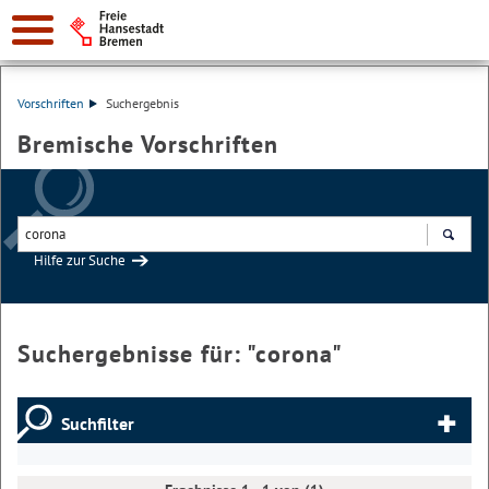
Vorschriften
Suchergebnis
Bremische Vorschriften
Hilfe zur Suche
Suchen
Suchergebnisse für: "
corona
"
Suchfilter