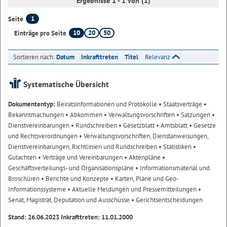
Ergebnisse 1 - 1 von (1)
1
Seite
10
20
50
Einträge pro Seite
Sortieren nach:
Datum
Inkrafttreten
Titel
Relevanz
Systematische Übersicht
Dokumententyp:
Beiratsinformationen und Protokolle
• Staatsverträge
•
Bekanntmachungen
• Abkommen
• Verwaltungsvorschriften
• Satzungen
•
Dienstvereinbarungen
• Rundschreiben
• Gesetzblatt
• Amtsblatt
• Gesetze
und Rechtsverordnungen
• Verwaltungsvorschriften, Dienstanweisungen,
Dienstvereinbarungen, Richtlinien und Rundschreiben
• Statistiken
•
Gutachten
• Verträge und Vereinbarungen
• Aktenpläne
•
Geschäftsverteilungs- und Organisationspläne
• Informationsmaterial und
Broschüren
• Berichte und Konzepte
• Karten, Pläne und Geo-
Informationssysteme
• Aktuelle Meldungen und Pressemitteilungen
•
Senat, Magistrat, Deputation und Ausschüsse
• Gerichtsentscheidungen
Stand: 26.06.2023 Inkrafttreten: 11.01.2000