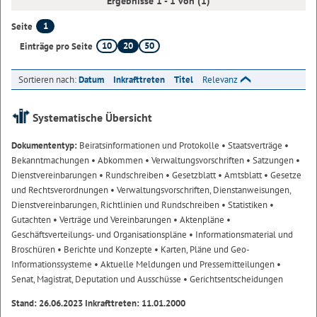
Ergebnisse 1 - 1 von (1)
1
Seite
10
20
50
Einträge pro Seite
Sortieren nach:
Datum
Inkrafttreten
Titel
Relevanz
Systematische Übersicht
Dokumententyp:
Beiratsinformationen und Protokolle
• Staatsverträge
•
Bekanntmachungen
• Abkommen
• Verwaltungsvorschriften
• Satzungen
•
Dienstvereinbarungen
• Rundschreiben
• Gesetzblatt
• Amtsblatt
• Gesetze
und Rechtsverordnungen
• Verwaltungsvorschriften, Dienstanweisungen,
Dienstvereinbarungen, Richtlinien und Rundschreiben
• Statistiken
•
Gutachten
• Verträge und Vereinbarungen
• Aktenpläne
•
Geschäftsverteilungs- und Organisationspläne
• Informationsmaterial und
Broschüren
• Berichte und Konzepte
• Karten, Pläne und Geo-
Informationssysteme
• Aktuelle Meldungen und Pressemitteilungen
•
Senat, Magistrat, Deputation und Ausschüsse
• Gerichtsentscheidungen
Stand: 26.06.2023 Inkrafttreten: 11.01.2000