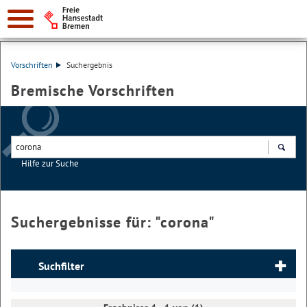
Vorschriften
Suchergebnis
Bremische Vorschriften
Hilfe zur Suche
Suchen
Suchergebnisse für: "
corona
"
Suchfilter