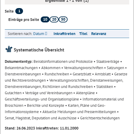
Ergebnisse 1 - 1 von (1)
1
Seite
10
20
50
Einträge pro Seite
Sortieren nach:
Datum
Inkrafttreten
Titel
Relevanz
Systematische Übersicht
Dokumententyp:
Beiratsinformationen und Protokolle
• Staatsverträge
•
Bekanntmachungen
• Abkommen
• Verwaltungsvorschriften
• Satzungen
•
Dienstvereinbarungen
• Rundschreiben
• Gesetzblatt
• Amtsblatt
• Gesetze
und Rechtsverordnungen
• Verwaltungsvorschriften, Dienstanweisungen,
Dienstvereinbarungen, Richtlinien und Rundschreiben
• Statistiken
•
Gutachten
• Verträge und Vereinbarungen
• Aktenpläne
•
Geschäftsverteilungs- und Organisationspläne
• Informationsmaterial und
Broschüren
• Berichte und Konzepte
• Karten, Pläne und Geo-
Informationssysteme
• Aktuelle Meldungen und Pressemitteilungen
•
Senat, Magistrat, Deputation und Ausschüsse
• Gerichtsentscheidungen
Stand: 26.06.2023 Inkrafttreten: 11.01.2000