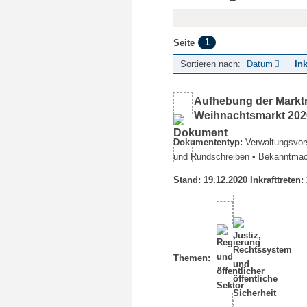
1
Seite
Sortieren nach:
Datum
Ink
Aufhebung der Marktr
Weihnachtsmarkt 202
Dokumententyp:
Verwaltungsvors
und Rundschreiben
• Bekanntma
Stand: 19.12.2020 Inkrafttreten:
Themen: