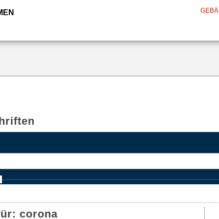
GEBÄ
MEN
riften
e
für:
corona