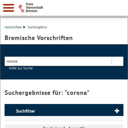
Vorschriften
Suchergebnis
Bremische Vorschriften
Hilfe zur Suche
Suchen
Suchergebnisse für: "
corona
"
Suchfilter