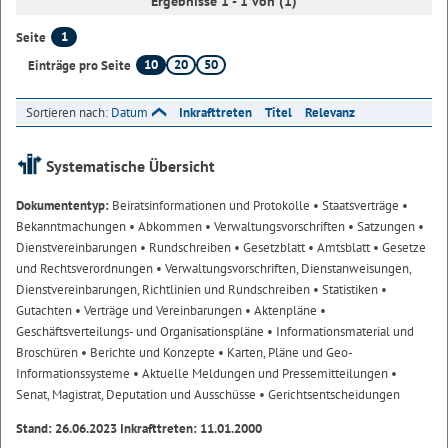
Ergebnisse 1 - 1 von (1)
1
Seite
10
20
50
Einträge pro Seite
Sortieren nach:
Datum
Inkrafttreten
Titel
Relevanz
Systematische Übersicht
Dokumententyp:
Beiratsinformationen und Protokolle
• Staatsverträge
•
Bekanntmachungen
• Abkommen
• Verwaltungsvorschriften
• Satzungen
•
Dienstvereinbarungen
• Rundschreiben
• Gesetzblatt
• Amtsblatt
• Gesetze
und Rechtsverordnungen
• Verwaltungsvorschriften, Dienstanweisungen,
Dienstvereinbarungen, Richtlinien und Rundschreiben
• Statistiken
•
Gutachten
• Verträge und Vereinbarungen
• Aktenpläne
•
Geschäftsverteilungs- und Organisationspläne
• Informationsmaterial und
Broschüren
• Berichte und Konzepte
• Karten, Pläne und Geo-
Informationssysteme
• Aktuelle Meldungen und Pressemitteilungen
•
Senat, Magistrat, Deputation und Ausschüsse
• Gerichtsentscheidungen
Stand: 26.06.2023 Inkrafttreten: 11.01.2000