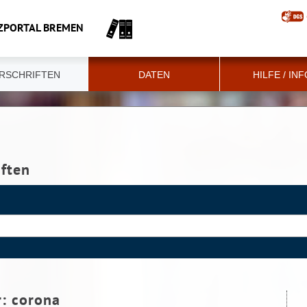
ZPORTAL BREMEN
RSCHRIFTEN
DATEN
HILFE / IN
iften
r:
corona