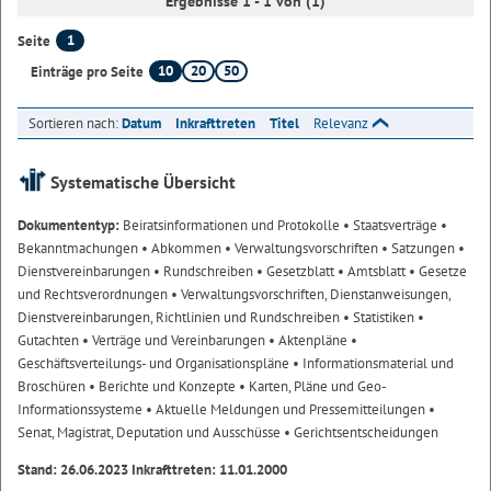
Ergebnisse 1 - 1 von (1)
1
Seite
10
20
50
Einträge pro Seite
Sortieren nach:
Datum
Inkrafttreten
Titel
Relevanz
Systematische Übersicht
Dokumententyp:
Beiratsinformationen und Protokolle
• Staatsverträge
•
Bekanntmachungen
• Abkommen
• Verwaltungsvorschriften
• Satzungen
•
Dienstvereinbarungen
• Rundschreiben
• Gesetzblatt
• Amtsblatt
• Gesetze
und Rechtsverordnungen
• Verwaltungsvorschriften, Dienstanweisungen,
Dienstvereinbarungen, Richtlinien und Rundschreiben
• Statistiken
•
Gutachten
• Verträge und Vereinbarungen
• Aktenpläne
•
Geschäftsverteilungs- und Organisationspläne
• Informationsmaterial und
Broschüren
• Berichte und Konzepte
• Karten, Pläne und Geo-
Informationssysteme
• Aktuelle Meldungen und Pressemitteilungen
•
Senat, Magistrat, Deputation und Ausschüsse
• Gerichtsentscheidungen
Stand: 26.06.2023 Inkrafttreten: 11.01.2000