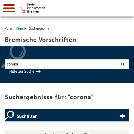
Vorschriften
Suchergebnis
Bremische Vorschriften
Hilfe zur Suche
Suchen
Suchergebnisse für: "
corona
"
Suchfilter