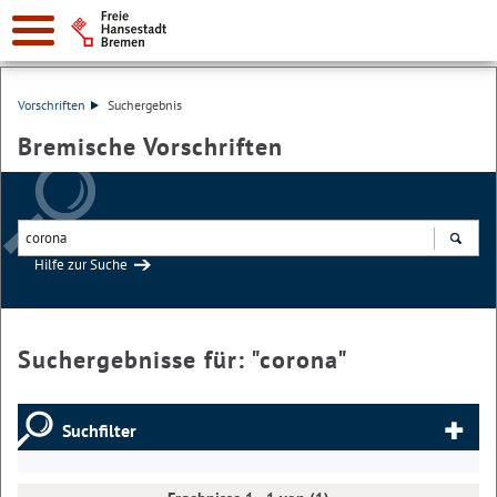
Vorschriften
Suchergebnis
Bremische Vorschriften
Hilfe zur Suche
Suchen
Suchergebnisse für: "
corona
"
Suchfilter