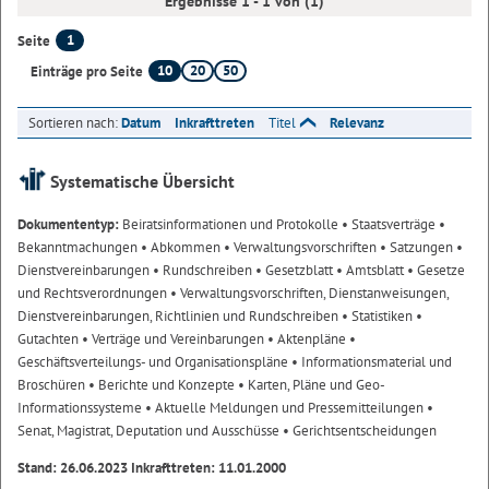
Ergebnisse 1 - 1 von (1)
1
Seite
10
20
50
Einträge pro Seite
Sortieren nach:
Datum
Inkrafttreten
Titel
Relevanz
Systematische Übersicht
Dokumententyp:
Beiratsinformationen und Protokolle
• Staatsverträge
•
Bekanntmachungen
• Abkommen
• Verwaltungsvorschriften
• Satzungen
•
Dienstvereinbarungen
• Rundschreiben
• Gesetzblatt
• Amtsblatt
• Gesetze
und Rechtsverordnungen
• Verwaltungsvorschriften, Dienstanweisungen,
Dienstvereinbarungen, Richtlinien und Rundschreiben
• Statistiken
•
Gutachten
• Verträge und Vereinbarungen
• Aktenpläne
•
Geschäftsverteilungs- und Organisationspläne
• Informationsmaterial und
Broschüren
• Berichte und Konzepte
• Karten, Pläne und Geo-
Informationssysteme
• Aktuelle Meldungen und Pressemitteilungen
•
Senat, Magistrat, Deputation und Ausschüsse
• Gerichtsentscheidungen
Stand: 26.06.2023 Inkrafttreten: 11.01.2000