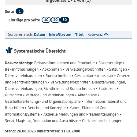
Ergebnisse 1 - 1 von (1)
1
Seite
10
20
50
Einträge pro Seite
Sortieren nach:
Datum
Inkrafttreten
Titel
Relevanz
Systematische Übersicht
Dokumententyp:
Beiratsinformationen und Protokolle
• Staatsverträge
•
Bekanntmachungen
• Abkommen
• Verwaltungsvorschriften
• Satzungen
•
Dienstvereinbarungen
• Rundschreiben
• Gesetzblatt
• Amtsblatt
• Gesetze
und Rechtsverordnungen
• Verwaltungsvorschriften, Dienstanweisungen,
Dienstvereinbarungen, Richtlinien und Rundschreiben
• Statistiken
•
Gutachten
• Verträge und Vereinbarungen
• Aktenpläne
•
Geschäftsverteilungs- und Organisationspläne
• Informationsmaterial und
Broschüren
• Berichte und Konzepte
• Karten, Pläne und Geo-
Informationssysteme
• Aktuelle Meldungen und Pressemitteilungen
•
Senat, Magistrat, Deputation und Ausschüsse
• Gerichtsentscheidungen
Stand: 26.06.2023 Inkrafttreten: 11.01.2000