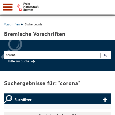
Vorschriften
Suchergebnis
Bremische Vorschriften
Hilfe zur Suche
Suchen
Suchergebnisse für: "
corona
"
Suchfilter