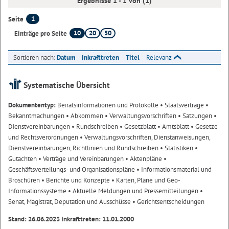
Ergebnisse 1 - 1 von (1)
1
Seite
10
20
50
Einträge pro Seite
Sortieren nach:
Datum
Inkrafttreten
Titel
Relevanz
Systematische Übersicht
Dokumententyp:
Beiratsinformationen und Protokolle
• Staatsverträge
•
Bekanntmachungen
• Abkommen
• Verwaltungsvorschriften
• Satzungen
•
Dienstvereinbarungen
• Rundschreiben
• Gesetzblatt
• Amtsblatt
• Gesetze
und Rechtsverordnungen
• Verwaltungsvorschriften, Dienstanweisungen,
Dienstvereinbarungen, Richtlinien und Rundschreiben
• Statistiken
•
Gutachten
• Verträge und Vereinbarungen
• Aktenpläne
•
Geschäftsverteilungs- und Organisationspläne
• Informationsmaterial und
Broschüren
• Berichte und Konzepte
• Karten, Pläne und Geo-
Informationssysteme
• Aktuelle Meldungen und Pressemitteilungen
•
Senat, Magistrat, Deputation und Ausschüsse
• Gerichtsentscheidungen
Stand: 26.06.2023 Inkrafttreten: 11.01.2000