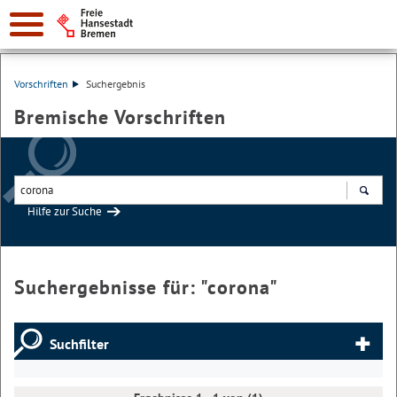
Vorschriften
Suchergebnis
Bremische Vorschriften
Hilfe zur Suche
Suchen
Suchergebnisse für: "
corona
"
Suchfilter