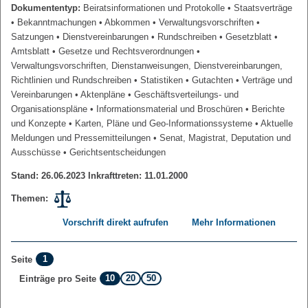
Dokumententyp:
Beiratsinformationen und Protokolle
• Staatsverträge
• Bekanntmachungen
• Abkommen
• Verwaltungsvorschriften
•
Satzungen
• Dienstvereinbarungen
• Rundschreiben
• Gesetzblatt
•
Amtsblatt
• Gesetze und Rechtsverordnungen
•
Verwaltungsvorschriften, Dienstanweisungen, Dienstvereinbarungen,
Richtlinien und Rundschreiben
• Statistiken
• Gutachten
• Verträge und
Vereinbarungen
• Aktenpläne
• Geschäftsverteilungs- und
Organisationspläne
• Informationsmaterial und Broschüren
• Berichte
und Konzepte
• Karten, Pläne und Geo-Informationssysteme
• Aktuelle
Meldungen und Pressemitteilungen
• Senat, Magistrat, Deputation und
Ausschüsse
• Gerichtsentscheidungen
Stand: 26.06.2023 Inkrafttreten: 11.01.2000
Themen:
Vorschrift direkt aufrufen
Mehr Informationen
1
Seite
10
20
50
Einträge pro Seite