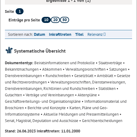
Ergebnisse 1 - 1 von (1)
1
Seite
10
20
50
Einträge pro Seite
Sortieren nach:
Datum
Inkrafttreten
Titel
Relevanz
Systematische Übersicht
Dokumententyp:
Beiratsinformationen und Protokolle
• Staatsverträge
•
Bekanntmachungen
• Abkommen
• Verwaltungsvorschriften
• Satzungen
•
Dienstvereinbarungen
• Rundschreiben
• Gesetzblatt
• Amtsblatt
• Gesetze
und Rechtsverordnungen
• Verwaltungsvorschriften, Dienstanweisungen,
Dienstvereinbarungen, Richtlinien und Rundschreiben
• Statistiken
•
Gutachten
• Verträge und Vereinbarungen
• Aktenpläne
•
Geschäftsverteilungs- und Organisationspläne
• Informationsmaterial und
Broschüren
• Berichte und Konzepte
• Karten, Pläne und Geo-
Informationssysteme
• Aktuelle Meldungen und Pressemitteilungen
•
Senat, Magistrat, Deputation und Ausschüsse
• Gerichtsentscheidungen
Stand: 26.06.2023 Inkrafttreten: 11.01.2000