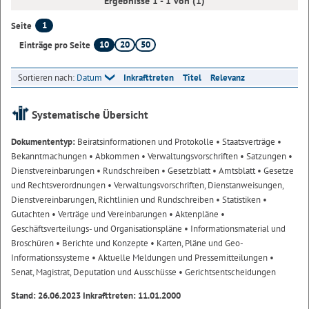
Ergebnisse 1 - 1 von (1)
1
Seite
10
20
50
Einträge pro Seite
Sortieren nach:
Datum
Inkrafttreten
Titel
Relevanz
Systematische Übersicht
Dokumententyp:
Beiratsinformationen und Protokolle
• Staatsverträge
•
Bekanntmachungen
• Abkommen
• Verwaltungsvorschriften
• Satzungen
•
Dienstvereinbarungen
• Rundschreiben
• Gesetzblatt
• Amtsblatt
• Gesetze
und Rechtsverordnungen
• Verwaltungsvorschriften, Dienstanweisungen,
Dienstvereinbarungen, Richtlinien und Rundschreiben
• Statistiken
•
Gutachten
• Verträge und Vereinbarungen
• Aktenpläne
•
Geschäftsverteilungs- und Organisationspläne
• Informationsmaterial und
Broschüren
• Berichte und Konzepte
• Karten, Pläne und Geo-
Informationssysteme
• Aktuelle Meldungen und Pressemitteilungen
•
Senat, Magistrat, Deputation und Ausschüsse
• Gerichtsentscheidungen
Stand: 26.06.2023 Inkrafttreten: 11.01.2000