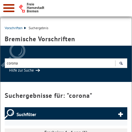
Vorschriften
Suchergebnis
Bremische Vorschriften
Hilfe zur Suche
Suchen
Suchergebnisse für: "
corona
"
Suchfilter