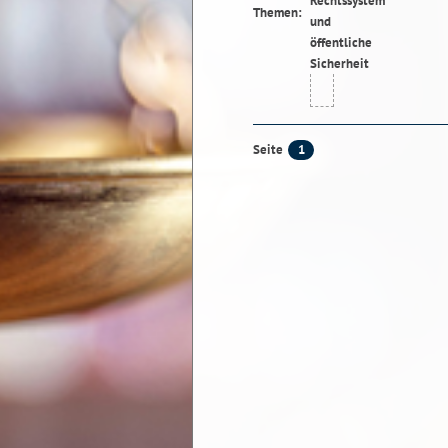
Themen:
1
Seite