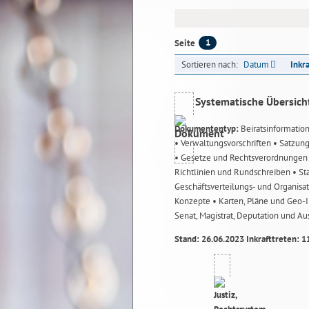
1
Seite
Sortieren nach:
Datum
Inkr
Systematische Übersich
Dokumententyp:
Beiratsinformatio
• Verwaltungsvorschriften
• Satzun
• Gesetze und Rechtsverordnunge
Richtlinien und Rundschreiben
• St
Geschäftsverteilungs- und Organisa
Konzepte
• Karten, Pläne und Geo
Senat, Magistrat, Deputation und A
Stand: 26.06.2023 Inkrafttreten: 1