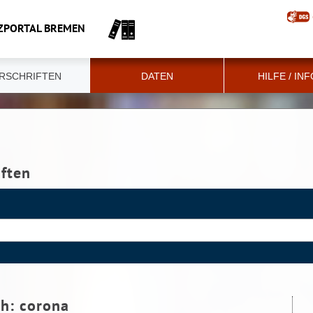
ZPORTAL BREMEN
RSCHRIFTEN
DATEN
HILFE / IN
iften
ch:
corona