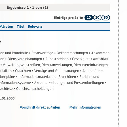
Ergebnisse 1 - 1 von (1)
10
20
50
Einträge pro Seite
afttreten
Titel
Relevanz
t
nen und Protokolle
• Staatsverträge
• Bekanntmachungen
• Abkommen
gen
• Dienstvereinbarungen
• Rundschreiben
• Gesetzblatt
• Amtsblatt
n
• Verwaltungsvorschriften, Dienstanweisungen, Dienstvereinbarungen,
atistiken
• Gutachten
• Verträge und Vereinbarungen
• Aktenpläne
•
tionspläne
• Informationsmaterial und Broschüren
• Berichte und
-Informationssysteme
• Aktuelle Meldungen und Pressemitteilungen
•
usschüsse
• Gerichtsentscheidungen
1.01.2000
Vorschrift direkt aufrufen
Mehr Informationen