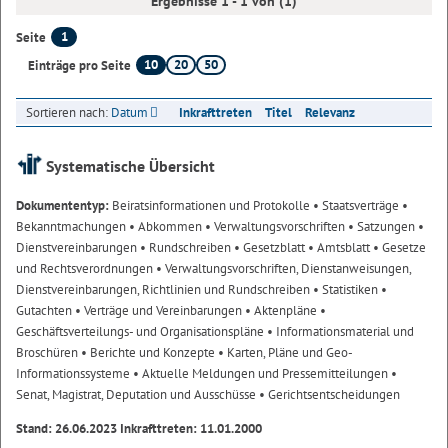
Ergebnisse 1 - 1 von (1)
1
Seite
10
20
50
Einträge pro Seite
Sortieren nach:
Datum
Inkrafttreten
Titel
Relevanz
Systematische Übersicht
Dokumententyp:
Beiratsinformationen und Protokolle
• Staatsverträge
•
Bekanntmachungen
• Abkommen
• Verwaltungsvorschriften
• Satzungen
•
Dienstvereinbarungen
• Rundschreiben
• Gesetzblatt
• Amtsblatt
• Gesetze
und Rechtsverordnungen
• Verwaltungsvorschriften, Dienstanweisungen,
Dienstvereinbarungen, Richtlinien und Rundschreiben
• Statistiken
•
Gutachten
• Verträge und Vereinbarungen
• Aktenpläne
•
Geschäftsverteilungs- und Organisationspläne
• Informationsmaterial und
Broschüren
• Berichte und Konzepte
• Karten, Pläne und Geo-
Informationssysteme
• Aktuelle Meldungen und Pressemitteilungen
•
Senat, Magistrat, Deputation und Ausschüsse
• Gerichtsentscheidungen
Stand: 26.06.2023 Inkrafttreten: 11.01.2000