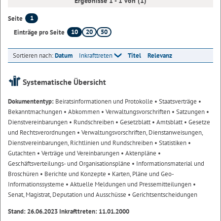
Ergebnisse 1 - 1 von (1)
1
Seite
10
20
50
Einträge pro Seite
Sortieren nach:
Datum
Inkrafttreten
Titel
Relevanz
Systematische Übersicht
Dokumententyp:
Beiratsinformationen und Protokolle
• Staatsverträge
•
Bekanntmachungen
• Abkommen
• Verwaltungsvorschriften
• Satzungen
•
Dienstvereinbarungen
• Rundschreiben
• Gesetzblatt
• Amtsblatt
• Gesetze
und Rechtsverordnungen
• Verwaltungsvorschriften, Dienstanweisungen,
Dienstvereinbarungen, Richtlinien und Rundschreiben
• Statistiken
•
Gutachten
• Verträge und Vereinbarungen
• Aktenpläne
•
Geschäftsverteilungs- und Organisationspläne
• Informationsmaterial und
Broschüren
• Berichte und Konzepte
• Karten, Pläne und Geo-
Informationssysteme
• Aktuelle Meldungen und Pressemitteilungen
•
Senat, Magistrat, Deputation und Ausschüsse
• Gerichtsentscheidungen
Stand: 26.06.2023 Inkrafttreten: 11.01.2000