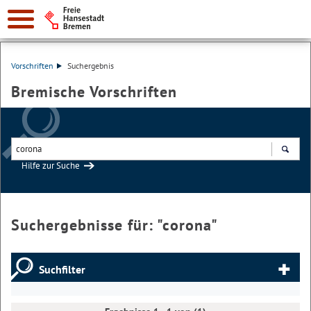
Vorschriften
Suchergebnis
Bremische Vorschriften
Hilfe zur Suche
Suchen
Suchergebnisse für: "
corona
"
Suchfilter