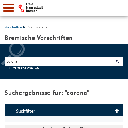
Vorschriften
Suchergebnis
Bremische Vorschriften
Hilfe zur Suche
Suchen
Suchergebnisse für: "
corona
"
Suchfilter