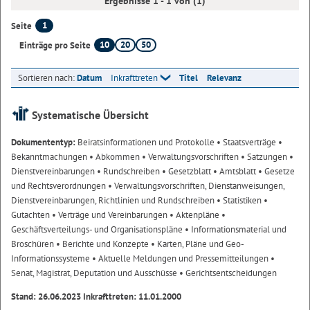
Ergebnisse 1 - 1 von (1)
1
Seite
10
20
50
Einträge pro Seite
Sortieren nach:
Datum
Inkrafttreten
Titel
Relevanz
Systematische Übersicht
Dokumententyp:
Beiratsinformationen und Protokolle
• Staatsverträge
•
Bekanntmachungen
• Abkommen
• Verwaltungsvorschriften
• Satzungen
•
Dienstvereinbarungen
• Rundschreiben
• Gesetzblatt
• Amtsblatt
• Gesetze
und Rechtsverordnungen
• Verwaltungsvorschriften, Dienstanweisungen,
Dienstvereinbarungen, Richtlinien und Rundschreiben
• Statistiken
•
Gutachten
• Verträge und Vereinbarungen
• Aktenpläne
•
Geschäftsverteilungs- und Organisationspläne
• Informationsmaterial und
Broschüren
• Berichte und Konzepte
• Karten, Pläne und Geo-
Informationssysteme
• Aktuelle Meldungen und Pressemitteilungen
•
Senat, Magistrat, Deputation und Ausschüsse
• Gerichtsentscheidungen
Stand: 26.06.2023 Inkrafttreten: 11.01.2000