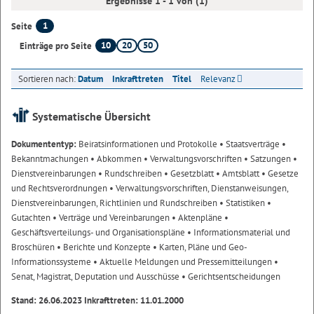
Ergebnisse 1 - 1 von (1)
1
Seite
10
20
50
Einträge pro Seite
Sortieren nach:
Datum
Inkrafttreten
Titel
Relevanz
Systematische Übersicht
Dokumententyp:
Beiratsinformationen und Protokolle
• Staatsverträge
•
Bekanntmachungen
• Abkommen
• Verwaltungsvorschriften
• Satzungen
•
Dienstvereinbarungen
• Rundschreiben
• Gesetzblatt
• Amtsblatt
• Gesetze
und Rechtsverordnungen
• Verwaltungsvorschriften, Dienstanweisungen,
Dienstvereinbarungen, Richtlinien und Rundschreiben
• Statistiken
•
Gutachten
• Verträge und Vereinbarungen
• Aktenpläne
•
Geschäftsverteilungs- und Organisationspläne
• Informationsmaterial und
Broschüren
• Berichte und Konzepte
• Karten, Pläne und Geo-
Informationssysteme
• Aktuelle Meldungen und Pressemitteilungen
•
Senat, Magistrat, Deputation und Ausschüsse
• Gerichtsentscheidungen
Stand: 26.06.2023 Inkrafttreten: 11.01.2000