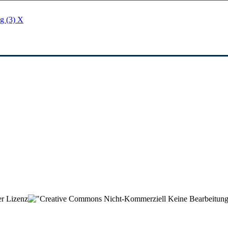
g (3)
X
der Lizenz