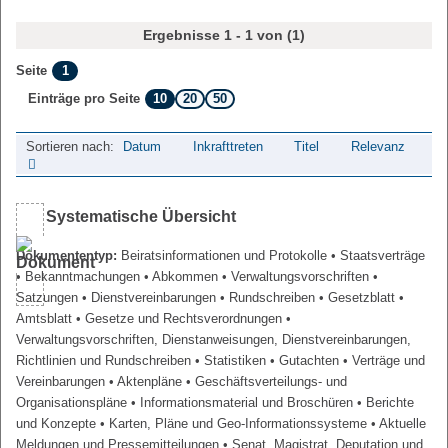
Ergebnisse 1 - 1 von (1)
1
Seite
10
20
50
Einträge pro Seite
Sortieren nach:
Datum
Inkrafttreten
Titel
Relevanz
Systematische Übersicht
Dokumententyp:
Beiratsinformationen und Protokolle
• Staatsverträge
• Bekanntmachungen
• Abkommen
• Verwaltungsvorschriften
•
Satzungen
• Dienstvereinbarungen
• Rundschreiben
• Gesetzblatt
•
Amtsblatt
• Gesetze und Rechtsverordnungen
•
Verwaltungsvorschriften, Dienstanweisungen, Dienstvereinbarungen,
Richtlinien und Rundschreiben
• Statistiken
• Gutachten
• Verträge und
Vereinbarungen
• Aktenpläne
• Geschäftsverteilungs- und
Organisationspläne
• Informationsmaterial und Broschüren
• Berichte
und Konzepte
• Karten, Pläne und Geo-Informationssysteme
• Aktuelle
Meldungen und Pressemitteilungen
• Senat, Magistrat, Deputation und