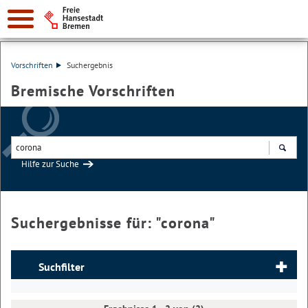
Vorschriften
Suchergebnis
Bremische Vorschriften
Hilfe zur Suche
Suchen
Suchergebnisse für: "
corona
"
Suchfilter